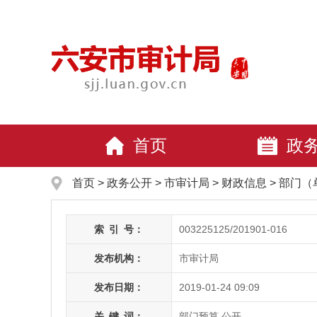
首页
政
首页
>
政务公开
> 市审计局
>
财政信息
>
部门（
索
引
号：
003225125/201901-016
发布机构：
市审计局
发布日期：
2019-01-24 09:09
关
键
词：
部门预算,公开