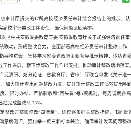
在省审计厅提交的
17所高校经济责任审计综合报告上的批示，
实高校审计整改主体责任，确保问题见底清零。
日，印发《中共安徽省委教育工委 安徽省教育厅关于加强经济责任
审
统联动
，
形成整改合力，
全面部署高校经济责任审计整改工作
指导推进会，集体学习省委省政府主要领导批示精神，传达省
改工作进展，就下步整改工作作出安排，推动审计整改落地落实
日，经广泛调研、充分论证，省教育厅、省审计厅联合印发《关于
责任、加大审计查出问题整改力度、提升审计整改工作质效提出
度、限时办结、严格验收和“回头看”等5项机制，每周调度各
经完成整改51
.7
3%。
制定整改方案和整改
“四清单”，逐校逐条把关整改措施，书面反馈
满意度测评，
强化举一反三和标本兼治，确保审计发现问题整