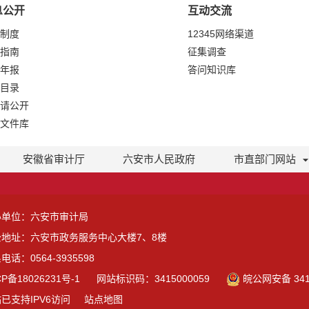
息公开
互动交流
制度
12345网络渠道
指南
征集调查
年报
答问知识库
目录
请公开
文件库
安徽省审计厅
六安市人民政府
市直部门网站
办单位：六安市审计局
公地址：六安市政务服务中心大楼7、8楼
电话：0564-3935598
CP备18026231号-1
网站标识码：3415000059
皖公网安备 3415
已支持IPV6访问
站点地图