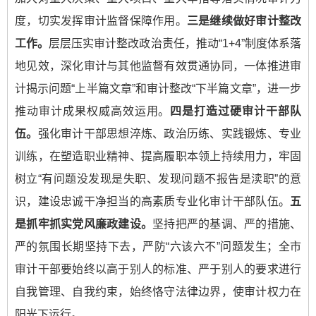
度，切实发挥审计监督保障作用。
三是继续做好审计整改
工作。
层层压实审计整改政治责任，推动“1+4”制度体系落
地见效，深化审计与其他监督有效贯通协同，一体推进审
计揭示问题“上半篇文章”和审计整改“下半篇文章”，进一步
推动审计成果权威高效运用。
四是打造过硬审计干部队
伍。
强化审计干部思想淬炼、政治历练、实践锻炼、专业
训练，在塑造职业精神、提高履职本领上持续用力，牢固
树立“有问题没发现是失职、发现问题不报告是渎职”的意
识，建设忠诚干净担当的高素质专业化审计干部队伍。
五
是抓牢抓实党风廉政建设。
坚持把严的基调、严的措施、
严的氛围长期坚持下去，严防“六该六不”问题发生；全市
审计干部要始终以高于别人的标准、严于别人的要求进行
自我管理、自我约束，始终恪守法律边界，使审计权力在
阳光下运行。