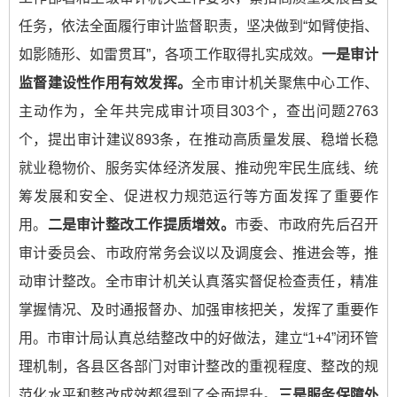
任务，依法全面履行审计监督职责，坚决做到“如臂使指、
如影随形、如雷贯耳”，各项工作取得扎实成效。
一是审计
监督建设性作用有效发挥。
全市审计机关聚焦中心工作、
主动作为，全年共完成审计项目303个，查出问题2763
个，提出审计建议893条，在推动高质量发展、稳增长稳
就业稳物价、服务实体经济发展、推动兜牢民生底线、统
筹发展和安全、促进权力规范运行等方面发挥了重要作
用。
二是审计整改工作提质增效。
市委、市政府先后召开
审计委员会、市政府常务会议以及调度会、推进会等，推
动审计整改。全市审计机关认真落实督促检查责任，精准
掌握情况、及时通报督办、加强审核把关，发挥了重要作
用。市审计局认真总结整改中的好做法，建立“1+4”闭环管
理机制，各县区各部门对审计整改的重视程度、整改的规
范化水平和整改成效都得到了全面提升。
三是服务保障外