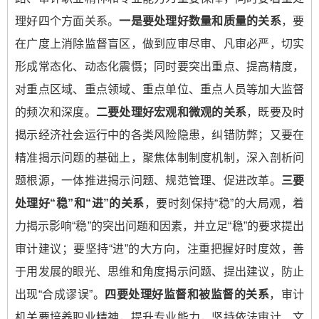
理好四个方面关系。
一是要处理好数量和质量的关系
，要
在广度上消除监督盲区，做到应审尽审、凡审必严，切实
形成常态化、动态化震慑；同时要突出重点、提高精度，
对重点区域、重点领域、重点单位、重点人员等加大监督
的频次和深度。
二要处理好宏观和微观的关系
，既要及时
揭示经济社会运行中的各类风险隐患，纠错防弊；又要在
精准揭示问题的基础上，聚焦体制制度机制，深入剖析问
题根源，一体推进揭示问题、规范管理、促进改革。
三要
处理好“稳”和“进”的关系
，要时刻保持“稳”的大局观，着
力揭示影响“稳”的突出问题和因素，并立足“稳”的要求提出
审计建议；要坚持“进”的大方向，注重把握好时度效，善
于用发展的眼光、思维和角度揭示问题、提出建议，防止
出现“合成谬误”。
四要处理好监督和被监督的关系
，审计
机关要培养职业精神，提升专业能力，坚持依法审计、文