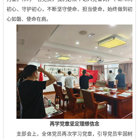
初心、守护初心，不断坚守使命、担当使命，始终做到初
心如磐、使命在肩。
再学党章坚定理想信念
支部会上，全体党员再次学习党章，引导党员牢固树