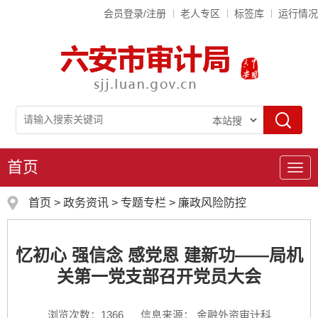
会员登录/注册
老人专区
标签库
运行情况
首页
导
航
首页
>
政务资讯
>
专题专栏
>
廉政风险防控
忆初心 强信念 感党恩 建新功——局机
关第一党支部召开党员大会
浏览次数：
1366
信息来源： 金融外资审计科