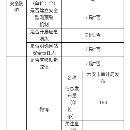
（单位：个）
安全防
护
是否建立安全
监测预警
☑
是
□否
机制
是否开展应急
☑
是
□否
演练
是否明确网站
☑
是
□否
安全责任人
是否有移动新
☑
是
□否
媒体
六安市审计局发
名称
布
信息发
布量
（单
193
微博
位：
条）
关注量