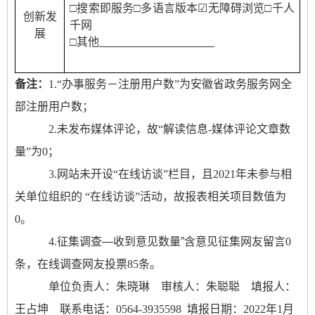
□
搜索即服务
□
多语言版本
☑
无障碍浏览
□
千人
创新发
千网
展
□
其他
备注：
1.“办事服务－注册用户数”为安徽省政务服务网全
部注册用户数；
2.未发布媒体评论，故“解读信息-媒体评论文章数
量”为0；
3.网站未开设“在线访谈”栏目，
且
202
1
年未参与相
关单位组织的
“在线访谈”活动，故报表相关项目数值为
0。
4.
征集调查
—收到意见数量”含意见征集网友留言
0
条，在线调查网友投票
85
条。
单位负责人：朱晓琳 审核人：朱聪聪 填报人：
王占坤 联系电话：0564-3935598 填报日期：2022年1月