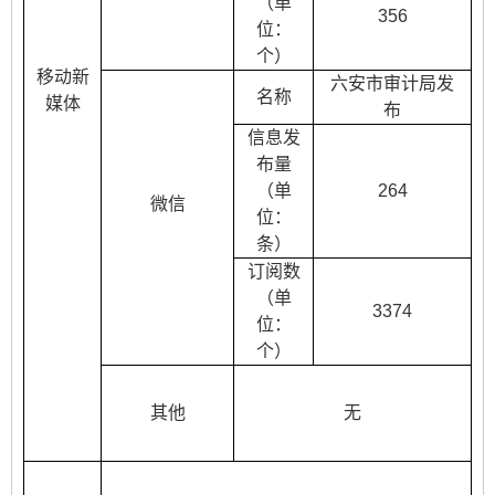
（单
356
位：
个）
移动新
六安市审计局发
名称
媒体
布
信息发
布量
（单
264
微信
位：
条）
订阅数
（单
3374
位：
个）
其他
无