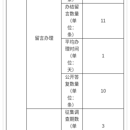
办结留
言数量
（单
11
位：
条）
留言办理
平均办
理时间
（单
1
位：
天）
公开答
复数量
（单
10
位：
条）
征集调
查期数
（单
3