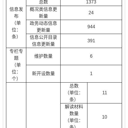
总数
1373
信息发
概况类信息更
24
布
新量
（单
政务动态信息
944
位：
更新量
条）
信息公开目录
391
信息更新量
专栏专
维护数量
6
题
（单
位：
新开设数量
1
个）
总数
（单位：
11
条）
解读材料
数量
10
（单位：
条）