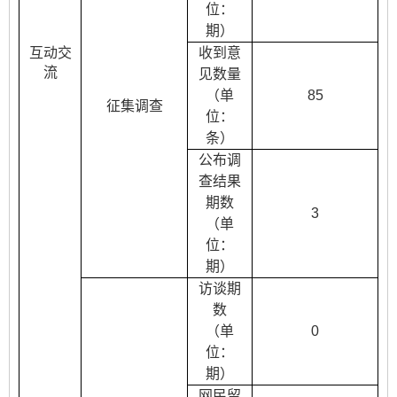
位：
期）
互动交
收到意
流
见数量
（单
85
征集调查
位：
条）
公布调
查结果
期数
3
（单
位：
期）
访谈期
数
（单
0
位：
期）
网民留