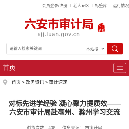
会员登录/注册
老人专区
标签库
运行情况
首页
导
航
首页
>
政务资讯
>
审计速递
对标先进学经验 凝心聚力提质效——
六安市审计局赴亳州、滁州学习交流
浏览次数：
408
信息来源： 市审计局