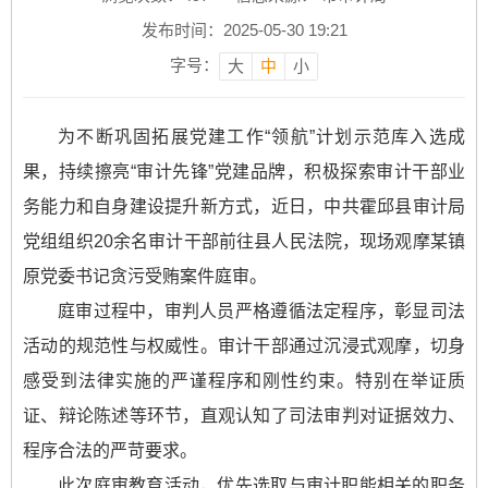
发布时间：2025-05-30 19:21
字号：
大
中
小
为不断巩固拓展党建工作“领航”计划示范库入选成
果，持续擦亮“审计先锋”党建品牌，积极探索审计干部业
务能力和自身建设提升新方式，近日，中共霍邱县审计局
党组组织20余名审计干部前往县人民法院，现场观摩某镇
原党委书记贪污受贿案件庭审。
庭审过程中，审判人员严格遵循法定程序，彰显司法
活动的规范性与权威性。审计干部通过沉浸式观摩，切身
感受到法律实施的严谨程序和刚性约束。特别在举证质
证、辩论陈述等环节，直观认知了司法审判对证据效力、
程序合法的严苛要求。
此次庭审教育活动，优先选取与审计职能相关的职务