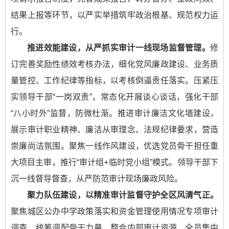
结果上报等环节，以严实举措筑牢政治根基、规范权力运
行。
推进效能建设，从严抓实审计一线现场监督管理。
修
订完善奖励性绩效考核办法，细化党风廉政建设、业务质
量管控、工作纪律等指标，以考核倒逼责任落实。压紧压
实领导干部“一岗双责”，常态化开展谈心谈话，强化干部
“八小时外”监督，防微杜渐。推进审计廉洁文化墙建设，
展示审计职业精神、廉洁从审理念、法规纪律要求，营造
崇廉尚洁氛围。聚焦一线作风建设，优选党员骨干担任重
大项目主审，推行“审计组+临时党小组”模式。领导干部下
沉一线督导督查，从严防范审计现场廉政风险。
聚力队伍建设，以精准审计监督守护全区风清气正。
聚焦城区公办中学政策落实和资金管理使用情况专项审计
调查，统筹调配骨干力量，整合内部审计资源，全员集中